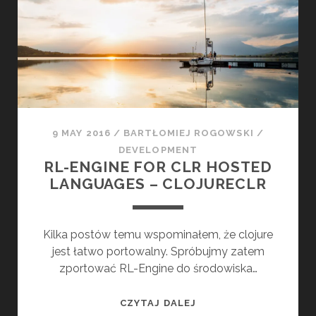
D
G
I
N
E
F
O
R
J
9 MAY 2016
/
BARTŁOMIEJ ROGOWSKI
/
A
DEVELOPMENT
V
RL-ENGINE FOR CLR HOSTED
A
LANGUAGES – CLOJURECLR
S
C
R
Kilka postów temu wspominałem, że clojure
I
jest łatwo portowalny. Spróbujmy zatem
P
zportować RL-Engine do środowiska…
T
–
R
CZYTAJ DALEJ
C