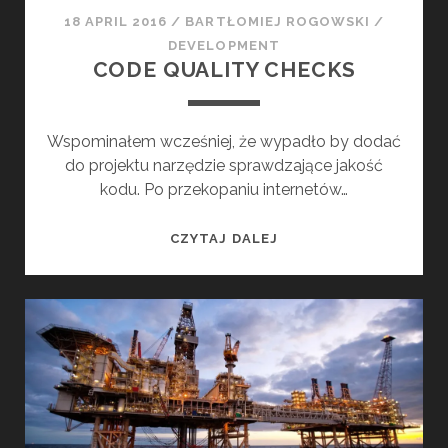
18 APRIL 2016
/
BARTŁOMIEJ ROGOWSKI
/
DEVELOPMENT
CODE QUALITY CHECKS
Wspominałem wcześniej, że wypadło by dodać
do projektu narzędzie sprawdzające jakość
kodu. Po przekopaniu internetów…
C
CZYTAJ DALEJ
O
D
E
Q
U
A
L
I