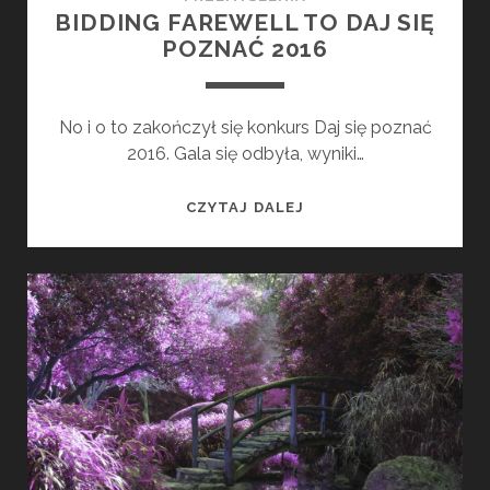
BIDDING FAREWELL TO DAJ SIĘ
POZNAĆ 2016
No i o to zakończył się konkurs Daj się poznać
2016. Gala się odbyła, wyniki…
B
CZYTAJ DALEJ
I
D
D
I
N
G
F
A
R
E