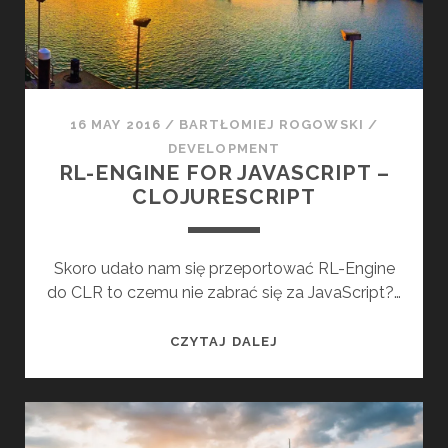
0
G
1
R
6
L
-
E
16 MAY 2016
/
BARTŁOMIEJ ROGOWSKI
/
N
DEVELOPMENT
G
RL-ENGINE FOR JAVASCRIPT –
I
CLOJURESCRIPT
N
E
I
Skoro udało nam się przeportować RL-Engine
N
do CLR to czemu nie zabrać się za JavaScript?…
U
N
R
CZYTAJ DALEJ
I
L
T
-
Y
E
3
N