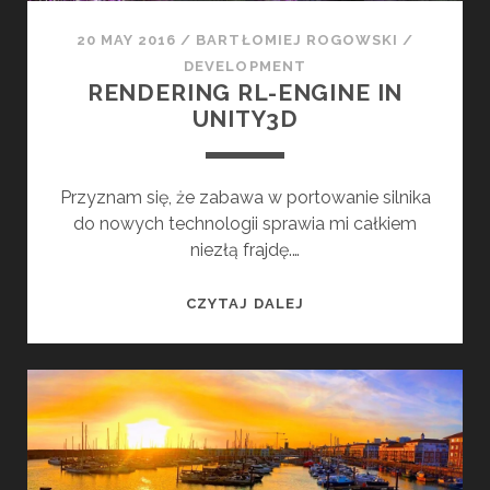
W
E
20 MAY 2016
/
BARTŁOMIEJ ROGOWSKI
/
L
DEVELOPMENT
L
RENDERING RL-ENGINE IN
T
UNITY3D
O
D
A
Przyznam się, że zabawa w portowanie silnika
J
do nowych technologii sprawia mi całkiem
S
niezłą frajdę.…
I
Ę
R
CZYTAJ DALEJ
P
E
O
N
Z
D
N
E
A
R
Ć
I
2
N