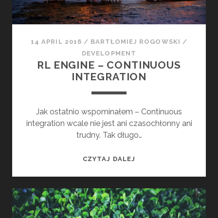
T
Y
C
H
14 APRIL 2016
/
BARTŁOMIEJ ROGOWSKI
/
E
DEVELOPMENT
C
RL ENGINE – CONTINUOUS
K
INTEGRATION
S
Jak ostatnio wspominałem – Continuous
integration wcale nie jest ani czasochłonny ani
trudny. Tak długo…
R
CZYTAJ DALEJ
L
E
N
G
I