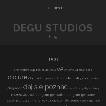
R
J
A
P
1
2
NEXT
U
T
R
O
I
E
DEGU STUDIOS
O
–
S
N
C
T
Blog
O
D
S
E
N
C
TAGI
O
A
V
c#
bsp
asp net
CI
architecture
azure
chrome
clean code
E
V
clojure
R
clojureclr
code quality
continuous
clojurescript
clr
I
A
daj sie poznac
integration
G
data factory
dependency
G
dotnet
E
dungeon generation
dungeon generator
injection
A
extreme programming
github
hater series
fody
git
hello world
hive