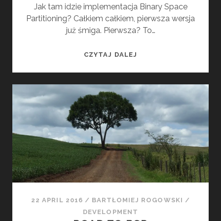
M
Jak tam idzie implementacja Binary Space
L
I
Partitioning? Całkiem całkiem, pierwsza wersja
R
Z
już śmiga. Pierwsza? To…
A
T
B
CZYTAJ DALEJ
I
S
O
P
N
I
S
M
P
L
E
M
E
N
T
A
22 APRIL 2016
/
BARTŁOMIEJ ROGOWSKI
/
T
DEVELOPMENT
I