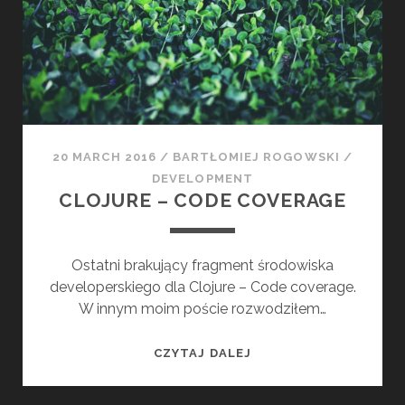
N
E
–
C
O
N
T
20 MARCH 2016
/
BARTŁOMIEJ ROGOWSKI
/
I
DEVELOPMENT
N
CLOJURE – CODE COVERAGE
U
O
U
Ostatni brakujący fragment środowiska
S
developerskiego dla Clojure – Code coverage.
I
W innym moim poście rozwodziłem…
N
T
C
CZYTAJ DALEJ
E
L
G
O