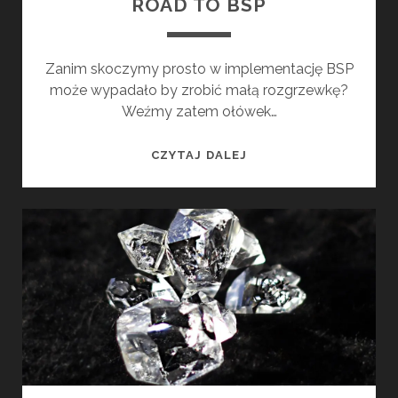
ROAD TO BSP
O
N
Zanim skoczymy prosto w implementację BSP
może wypadało by zrobić małą rozgrzewkę?
Weźmy zatem ołówek…
R
CZYTAJ DALEJ
O
A
D
T
O
B
S
P