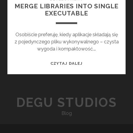
MERGE LIBRARIES INTO SINGLE
EXECUTABLE
Osobiście preferuję, kiedy aplikacje składają się
z pojedynczego pliku wykonywalnego – czysta
wygoda i kompaktowość.…
M
CZYTAJ DALEJ
E
R
G
E
DEGU STUDIOS
L
I
Blog
B
R
A