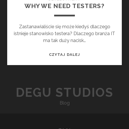
WHY WE NEED TESTERS?
Zastanawialiście się może kiedyś dlaczego
istnieje stanowisko testera? Dlaczego branża IT
ma tak duży nacisk…
W
CZYTAJ DALEJ
H
Y
W
E
DEGU STUDIOS
N
E
Blog
E
D
T
E