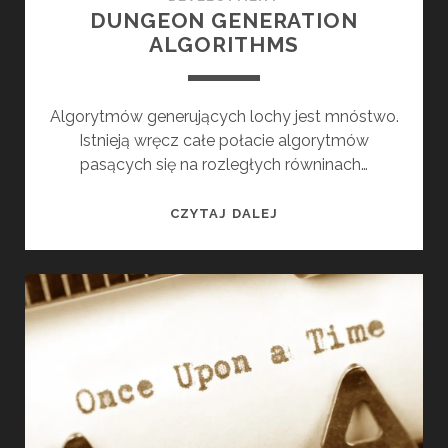
DUNGEON GENERATION
ALGORITHMS
Algorytmów generujących lochy jest mnóstwo.
Istnieją wręcz całe połacie algorytmów
pasących się na rozległych równinach…
D
CZYTAJ DALEJ
U
N
G
E
O
N
G
E
N