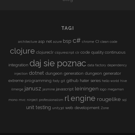
T
U
R
TAGI
E
O
c#
bsp
asp net
CI
architecture
azure
chrome
clean code
F
clojure
R
clojureclr
code quality
continuous
clojurescript
clr
L
daj sie poznac
E
integration
data factory
dependency
N
dotnet
dungeon generation
dungeon generator
injection
G
extreme programming
github
hater series
fody
git
hello world
hive
I
janusz
leiningen
javascript
ilmerge
jasmine
logo
megaman
N
rl engine
rougelike
mono
mvc
ninject
professionalism
E
sql
unit testing
web development
unity3d
Zone