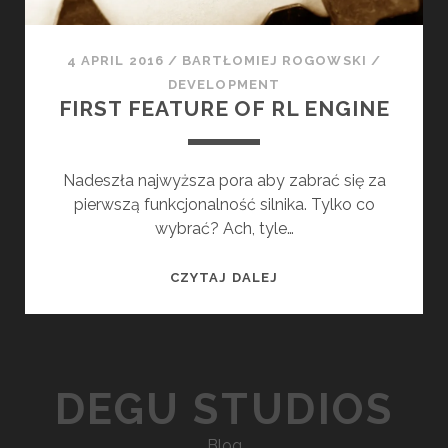
E
R
A
4 APRIL 2016
/
BARTŁOMIEJ ROGOWSKI
/
T
DEVELOPMENT
I
FIRST FEATURE OF RL ENGINE
O
N
A
Nadeszła najwyższa pora aby zabrać się za
L
pierwszą funkcjonalność silnika. Tylko co
G
wybrać? Ach, tyle…
O
R
F
CZYTAJ DALEJ
I
I
T
R
H
S
M
T
S
DEGU STUDIOS
F
E
Blog
A