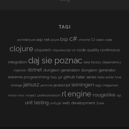
N
U
S
I
TAGI
N
T
c#
bsp
asp net
CI
architecture
azure
chrome
clean code
E
clojure
G
clojureclr
code quality
continuous
clojurescript
clr
R
daj sie poznac
A
integration
data factory
dependency
T
dotnet
dungeon generation
dungeon generator
injection
I
extreme programming
github
hater series
fody
git
hello world
hive
O
janusz
leiningen
javascript
ilmerge
jasmine
logo
megaman
N
rl engine
rougelike
mono
mvc
ninject
professionalism
sql
unit testing
web development
unity3d
Zone