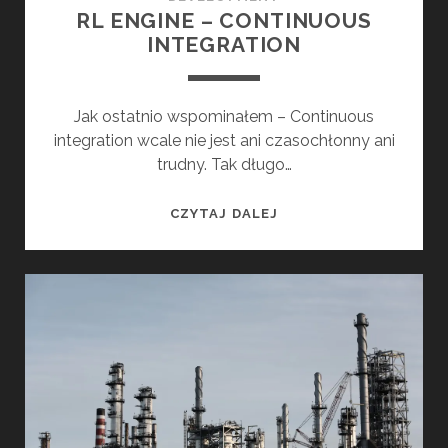
RL ENGINE – CONTINUOUS
INTEGRATION
Jak ostatnio wspominałem – Continuous
integration wcale nie jest ani czasochłonny ani
trudny. Tak długo…
R
CZYTAJ DALEJ
L
E
N
G
I
N
E
–
C