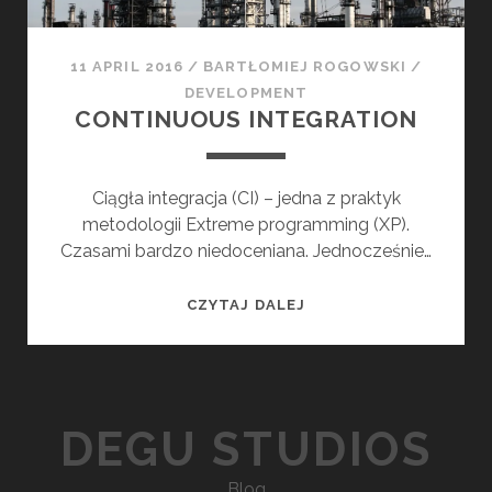
O
N
T
11 APRIL 2016
/
BARTŁOMIEJ ROGOWSKI
/
I
DEVELOPMENT
N
CONTINUOUS INTEGRATION
U
O
U
Ciągła integracja (CI) – jedna z praktyk
S
metodologii Extreme programming (XP).
I
Czasami bardzo niedoceniana. Jednocześnie…
N
T
C
CZYTAJ DALEJ
E
O
G
N
R
T
A
I
T
DEGU STUDIOS
N
I
U
O
Blog
O