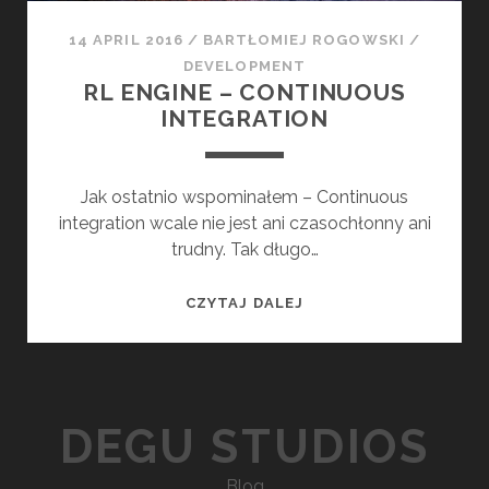
C
H
14 APRIL 2016
/
BARTŁOMIEJ ROGOWSKI
/
E
DEVELOPMENT
C
RL ENGINE – CONTINUOUS
K
INTEGRATION
S
Jak ostatnio wspominałem – Continuous
integration wcale nie jest ani czasochłonny ani
trudny. Tak długo…
R
CZYTAJ DALEJ
L
E
N
G
DEGU STUDIOS
I
N
Blog
E