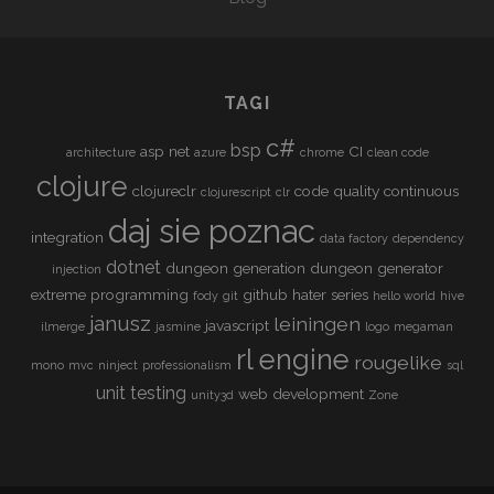
–
C
O
TAGI
N
T
c#
bsp
asp net
CI
architecture
azure
chrome
clean code
I
clojure
N
clojureclr
code quality
continuous
clojurescript
clr
U
daj sie poznac
O
integration
data factory
dependency
U
dotnet
dungeon generation
dungeon generator
injection
S
extreme programming
github
hater series
fody
git
hello world
hive
I
janusz
leiningen
javascript
ilmerge
jasmine
logo
megaman
N
rl engine
rougelike
mono
mvc
ninject
professionalism
T
sql
unit testing
web development
E
unity3d
Zone
G
R
A