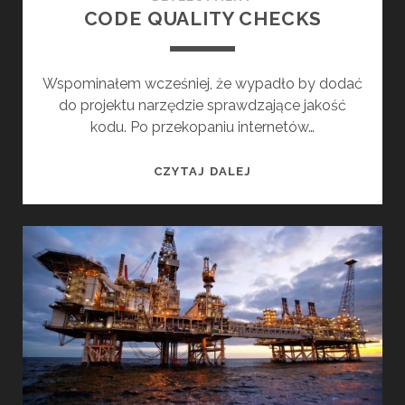
CODE QUALITY CHECKS
Wspominałem wcześniej, że wypadło by dodać
do projektu narzędzie sprawdzające jakość
kodu. Po przekopaniu internetów…
C
CZYTAJ DALEJ
O
D
E
Q
U
A
L
I
T
Y