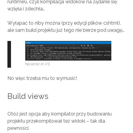
runtime’u, czyli kompilacja widoków na żądanie się
wzięła i zdechła…
Wyłapać to niby można (przy edycji plików cshtml),
ale sam build projektu już tego nie bierze pod uwagę…
No error in VS
No więc trzeba mu to wymusić!
Build views
Otóż jest opcja aby kompilator przy budowaniu
projektu przekompilował też widoki – tak dla
pewności.