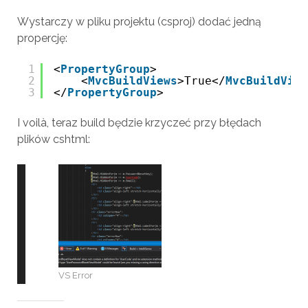
Wystarczy w pliku projektu (csproj) dodać jedną
propercję:
1
<
PropertyGroup
>
2
<
MvcBuildViews
>True</
MvcBuildView
3
</
PropertyGroup
>
I voilà, teraz build będzie krzyczeć przy błędach
plików cshtml:
VS Error