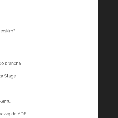
perskim?
do brancha
ka Stage
blemu.
wtyczką do ADF