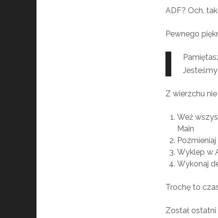
ADF? Och, tak.
Pewnego piękn
Pamiętasz
Jesteśmy 
Z wierzchu ni
Weź wszyst
Main
Pozmieniaj
Wyklep w A
Wykonaj d
Trochę to czas
Został ostatni