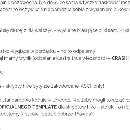
talnie bezowocna. Nie dość, że sama wtyczka “łaskawie” rac
razem to oczywiście nie poradziła sobie z wysłaniem plików 
i się dłużej z nią walczyć – wyśle te brakujące pliki sam. Kilka
ystko wygląda w porządku – no to odpalamy!
ej mamy wynik (odpalanie klastra trwa wieczność) –
CRASH!
w.
 – skrypty hive były źle zakodowane. ASCII only!
e standardowo koduje w Unicode. Nie, żeby mogli to wziąć 
OFICJALNEGO TEMPLATE
dla skryptów hive – ale ok. To nie 
kodujemy 7 plików i będzie dobrze. Prawda?
…