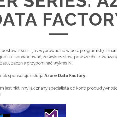
ER SERIES: A
DATA FACTOR
 postów z serii – jak wyprowadzić w pole programistę, zm
 godzin i spowodować, że wykres słów, powszechnie uważan
czasu, zacznie przypominać wykres N!.
cinek sponsoruje usługa
Azure Data Factory
.
jest nikt inny jak znany specjalista od
kontr produktywnośc
!