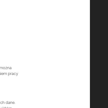
 można
niem pracy
ch dane.