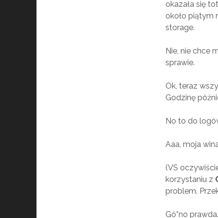
okazała się to
około piątym 
storage.
Nie, nie chce m
sprawie.
Ok, teraz wsz
Godzinę późni
No to do logó
Aaa, moja wina
(VS oczywiści
korzystaniu z
problem. Prze
Gó*no prawda