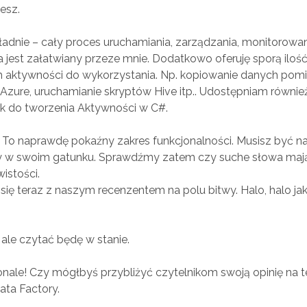
jesz.
adnie – cały proces uruchamiania, zarządzania, monitorowan
 jest załatwiany przeze mnie. Dodatkowo oferuję sporą ilość
 aktywności do wykorzystania. Np. kopiowanie danych pom
Azure, uruchamianie skryptów Hive itp.. Udostępniam równie
k do tworzenia Aktywności w C#.
 To naprawdę pokaźny zakres funkcjonalności. Musisz być 
y w swoim gatunku. Sprawdźmy zatem czy suche słowa mają
istości.
ię teraz z naszym recenzentem na polu bitwy. Halo, halo ja
ale czytać będę w stanie.
nale! Czy mógłbyś przybliżyć czytelnikom swoją opinię na 
ata Factory.