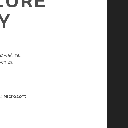
ZURE
Y
arnować mu
ych za
i
:
Microsoft