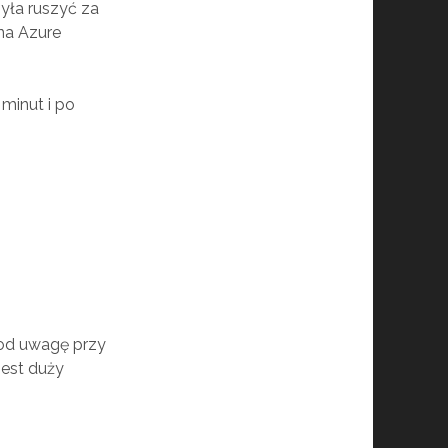
zyła ruszyć za
na Azure
 minut i po
pod uwagę przy
jest duży