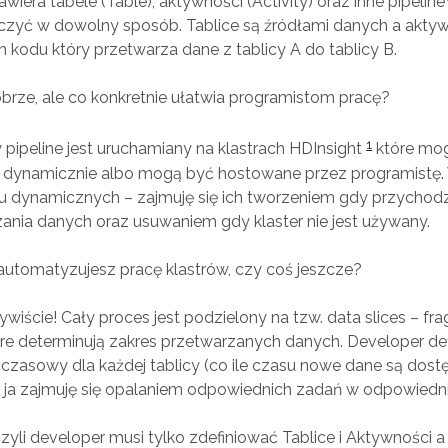
awiera tabele (Table), aktywności (Activity) oraz inne pipeline’
zyć w dowolny sposób. Tablice są źródłami danych a aktyw
 kodu który przetwarza dane z tablicy A do tablicy B.
brze, ale co konkretnie ułatwia programistom pracę?
1
 pipeline jest uruchamiany na klastrach HDInsight
które mog
 dynamicznie albo mogą być hostowane przez programistę.
u dynamicznych – zajmuję się ich tworzeniem gdy przychodz
ania danych oraz usuwaniem gdy klaster nie jest używany.
 automatyzujesz pracę klastrów, czy coś jeszcze?
wiście! Cały proces jest podzielony na tzw. data slices – f
re determinują zakres przetwarzanych danych. Developer def
czasowy dla każdej tablicy (co ile czasu nowe dane są dost
 ja zajmuję się opalaniem odpowiednich zadań w odpowiedn
czyli developer musi tylko zdefiniować Tablice i Aktywności a