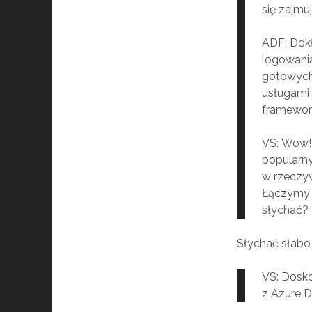
się zajmu
ADF: Dokł
logowania
gotowych
usługami 
framewor
VS: Wow!
popularn
w rzeczyw
Łączymy s
słychać?
Słychać słabo 
VS: Dosko
z Azure D