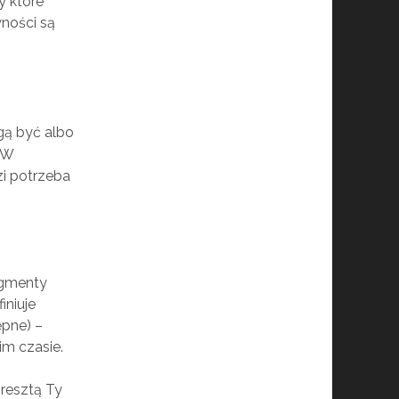
y które
ności są
ą być albo
 W
i potrzeba
ragmenty
iniuje
ępne) –
im czasie.
 resztą Ty