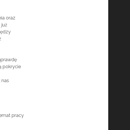
ia oraz
 już
iędzy
ż
naprawdę
 pokrycie
k nas
temat pracy