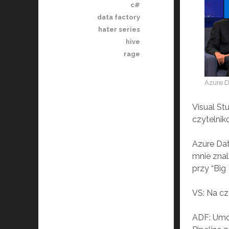
c#
data factory
hater series
hive
rage
Azure D
Visual St
czytelnik
Azure Da
mnie znal
przy “Big 
VS: Na c
ADF: Umo