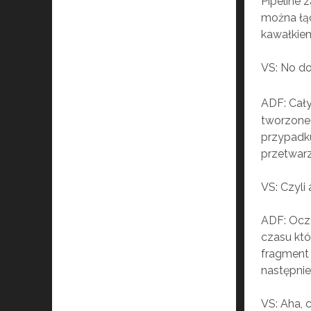
Pipeline z
można łąc
kawałkiem
VS: No do
ADF: Cały
tworzone
przypadk
przetwarz
VS: Czyli
ADF: Oczy
czasu któ
fragment 
następnie
VS: Aha, 