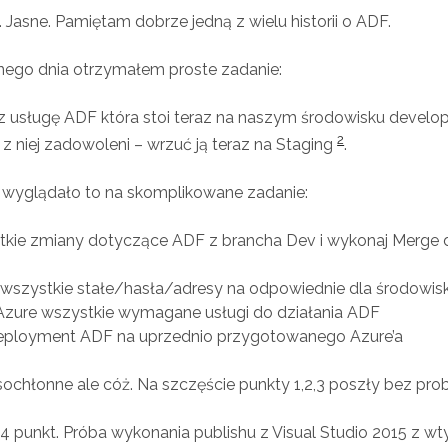
 Jasne. Pamiętam dobrze jedną z wielu historii o ADF.
ego dnia otrzymałem proste zadanie:
 usługę ADF która stoi teraz na naszym środowisku develo
2
z niej zadowoleni – wrzuć ją teraz na Staging
.
e wyglądało to na skomplikowane zadanie:
kie zmiany dotyczące ADF z brancha Dev i wykonaj Merge 
 wszystkie stałe/hasła/adresy na odpowiednie dla środowis
zure wszystkie wymagane usługi do działania ADF
eployment ADF na uprzednio przygotowanego Azure’a
ochłonne ale cóż. Na szczęście punkty 1,2,3 poszły bez pro
 4 punkt. Próba wykonania publishu z Visual Studio 2015 z 