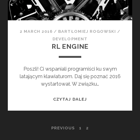
A
R
C
H
2 MARCH 2016
/
BARTŁOMIEJ ROGOWSKI
/
I
DEVELOPMENT
T
RL ENGINE
E
C
T
Poszli! Ci wspaniali programiści ku swym
U
latającym klawiaturom. Daj się poznać 2016
R
wystartował. W związku…
E
R
CZYTAJ DALEJ
L
E
N
P
PREVIOUS
1
2
G
I