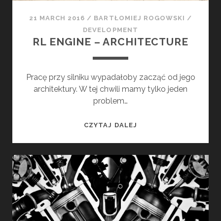
E
O
21 MARCH 2016
/
BARTŁOMIEJ ROGOWSKI
/
F
DEVELOPMENT
R
RL ENGINE – ARCHITECTURE
L
E
N
Pracę przy silniku wypadałoby zacząć od jego
G
architektury. W tej chwili mamy tylko jeden
I
problem…
N
E
R
CZYTAJ DALEJ
L
E
N
G
I
N
E
–