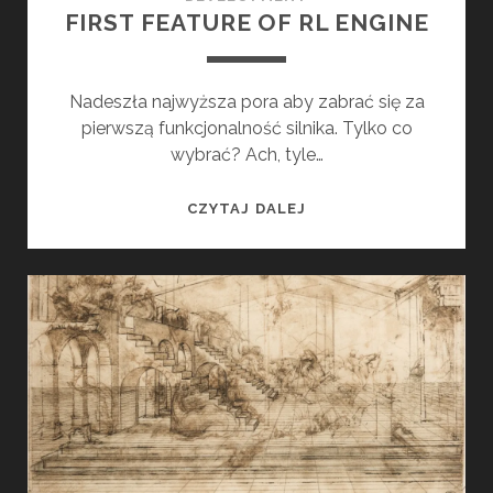
FIRST FEATURE OF RL ENGINE
Nadeszła najwyższa pora aby zabrać się za
pierwszą funkcjonalność silnika. Tylko co
wybrać? Ach, tyle…
F
CZYTAJ DALEJ
I
R
S
T
F
E
A
T
U
R