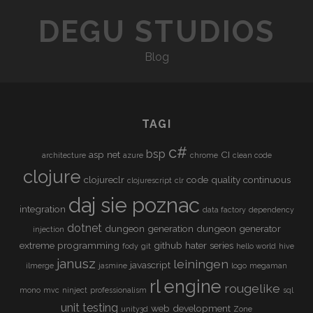
O
N
DEGU STUDIOS
E
S
T
Blog
S
N
TAGI
A
c#
bsp
asp net
CI
architecture
azure
chrome
clean code
V
clojure
clojureclr
code quality
continuous
clojurescript
clr
I
daj sie poznac
integration
data factory
dependency
G
dotnet
dungeon generation
dungeon generator
injection
A
extreme programming
github
hater series
fody
git
hello world
hive
janusz
leiningen
javascript
ilmerge
jasmine
logo
megaman
T
rl engine
rougelike
mono
mvc
ninject
professionalism
sql
I
unit testing
web development
unity3d
Zone